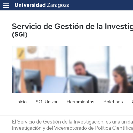
Servicio de Gestión de la Investi
(SGI)
Inicio
SGI Unizar
Herramientas
Boletines
Cartas
CIENTIA
de
El Servicio de Gestión de la Investigación, es una unid
Servicio
DATUZ
Investigación y del Vicerrectorado de Política Científi