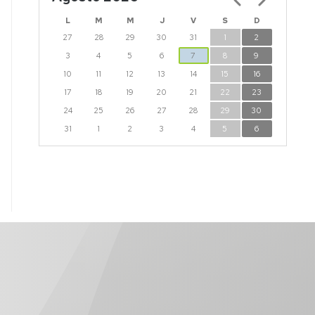
L
M
M
J
V
S
D
27
28
29
30
31
1
2
3
4
5
6
7
8
9
10
11
12
13
14
15
16
17
18
19
20
21
22
23
24
25
26
27
28
29
30
31
1
2
3
4
5
6