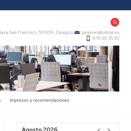
Buscar
, Plaza San Francisco, 50009, Zaragoza
gesinves@unizar.es
876 55 35 83
s
Impresos y recomendaciones
Agosto 2026
Paginación