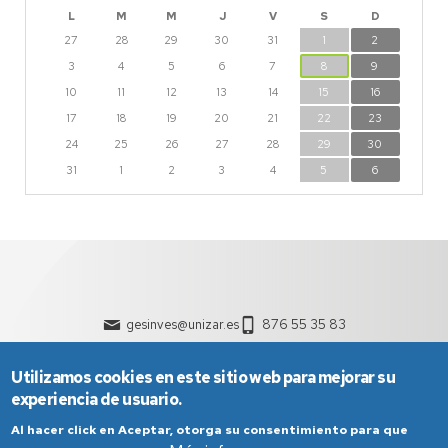
L
M
M
J
V
S
D
27
28
29
30
31
1
2
3
4
5
6
7
8
9
10
11
12
13
14
15
16
17
18
19
20
21
22
23
24
25
26
27
28
29
30
31
1
2
3
4
5
6
gesinves@unizar.es
876 55 35 83
Utilizamos cookies en este sitio web para mejorar su
experiencia de usuario.
Al hacer click en Aceptar, otorga su consentimiento para que