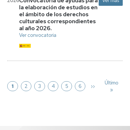
Convocatoria de ayudas para
2026
Ver más
la elaboración de estudios en
el ámbito de los derechos
culturales correspondientes
al año 2026.
Ver convocatoria
Paginación
Última
Último
Página
1
Página
2
Página
3
Página
4
Página
5
Página
6
Siguiente
››
página
»
página