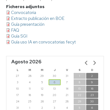
Ficheros adjuntos
Convocatoria
Extracto publicación en BOE
Guía presentación
FAQ
Guía SGI
Guía uso IA en convocatorias fecyt
Agosto 2026
Paginación
L
M
M
J
V
S
D
27
28
29
30
31
1
2
3
4
5
6
7
8
9
10
11
12
13
14
15
16
17
18
19
20
21
22
23
24
25
26
27
28
29
30
31
1
2
3
4
5
6