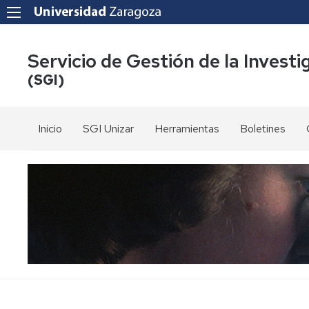
Servicio de Gestión de la Investi
(SGI)
Inicio
SGI Unizar
Herramientas
Boletines
Cartas
CIENTIA
de
Servicio
DATUZ
Personal
Contacto