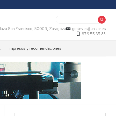
Buscar
, Plaza San Francisco, 50009, Zaragoza
gesinves@unizar.es
876 55 35 83
s
Impresos y recomendaciones