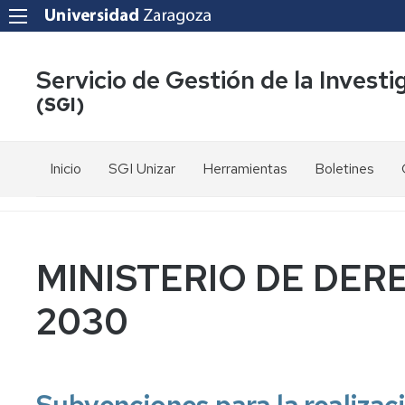
Servicio de Gestión de la Investi
(SGI)
Inicio
SGI Unizar
Herramientas
Boletines
Cartas
CIENTIA
de
Servicio
DATUZ
MINISTERIO DE DE
Personal
2030
Contacto