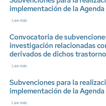
Subvenciones para la realizac
implementación de la Agenda 
Lee más
sobre
Subvenciones
para
Convocatoria de subvenciones 
la
realización
investigación relacionadas con
de
derivados de dichos trastorno
actividades
relacionadas
Lee más
con
sobre
la
Convocatoria
promoción
de
Subvenciones para la realizac
e
subvenciones
implementación
para
implementación de la Agenda 
de
el
la
año
Lee más
sobre
Agenda
2026,