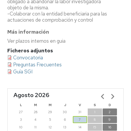
obligado a abandonar la labor investigadora
objeto de la misma.
-Colaborar con la entidad beneficiaria para las
actuaciones de comprobación y control
Más información
Ver plazos internos en guia
Ficheros adjuntos
Convocatoria
Preguntas Frecuentes
Guía SGI
Agosto 2026
Paginación
L
M
M
J
V
S
D
27
28
29
30
31
1
2
3
4
5
6
7
8
9
10
11
12
13
14
15
16