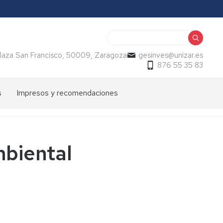
Buscar
, Plaza San Francisco, 50009, Zaragoza
gesinves@unizar.es
876 55 35 83
s
Impresos y recomendaciones
mbiental