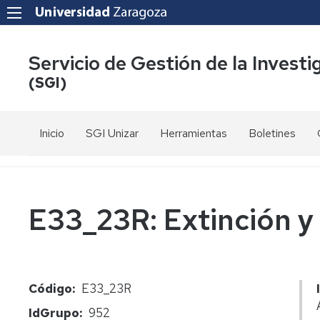
Servicio de Gestión de la Investi
(SGI)
Inicio
SGI Unizar
Herramientas
Boletines
Cartas
CIENTIA
de
Servicio
DATUZ
E33_23R: Extinción y
Personal
Contacto
Código
E33_23R
IdGrupo
952