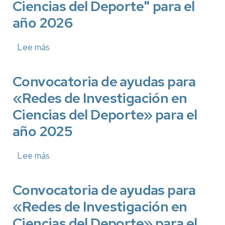
Ciencias del Deporte" para el
año 2026
Lee más
sobre
Convocatoria
de
Convocatoria de ayudas para
ayudas
«Redes de Investigación en
para
"Redes
Ciencias del Deporte» para el
de
año 2025
Investigación
en
Lee más
Ciencias
sobre
del
Convocatoria
Deporte"
de
Convocatoria de ayudas para
para
ayudas
«Redes de Investigación en
el
para
año
«Redes
Ciencias del Deporte» para el